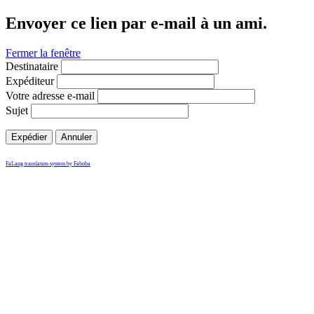
Envoyer ce lien par e-mail à un ami.
Fermer la fenêtre
Destinataire
Expéditeur
Votre adresse e-mail
Sujet
Expédier
Annuler
FaLang translation system by Faboba