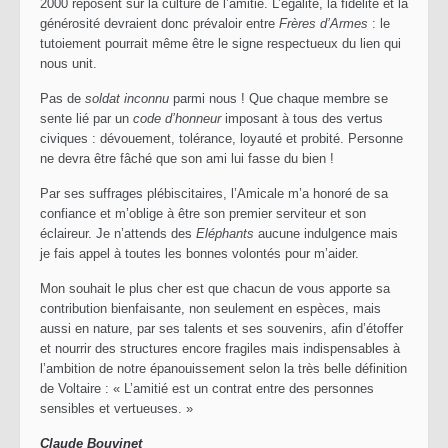
2000 reposent sur la culture de l’amitié. L’égalité, la fidélité et la
générosité devraient donc prévaloir entre
Frères d’Armes
: le
tutoiement pourrait même être le signe respectueux du lien qui
nous unit.
Pas de
soldat inconnu
parmi nous ! Que chaque membre se
sente lié par un
code d’honneur
imposant à tous des vertus
civiques : dévouement, tolérance, loyauté et probité. Personne
ne devra être fâché que son ami lui fasse du bien !
Par ses suffrages plébiscitaires, l’Amicale m’a honoré de sa
confiance et m’oblige à être son premier serviteur et son
éclaireur. Je n’attends des
Eléphants
aucune indulgence mais
je fais appel à toutes les bonnes volontés pour m’aider.
Mon souhait le plus cher est que chacun de vous apporte sa
contribution bienfaisante, non seulement en espèces, mais
aussi en nature, par ses talents et ses souvenirs, afin d’étoffer
et nourrir des structures encore fragiles mais indispensables à
l’ambition de notre épanouissement selon la très belle définition
de Voltaire : « L’amitié est un contrat entre des personnes
sensibles et vertueuses. »
Claude Bouvinet