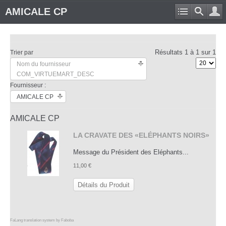
AMICALE CP
Résultats 1 à 1 sur 1
Trier par
Nom du fournisseur
COM_VIRTUEMART_DESC
Fournisseur :
AMICALE CP
AMICALE CP
LA CRAVATE DES «ELÉPHANTS NOIRS»
Message du Président des Eléphants...
11,00 €
Détails du Produit
FaLang translation system by Faboba