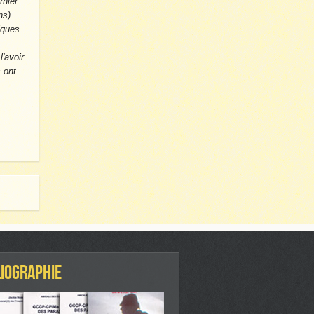
rnier
s).
lques
'avoir
 ont
LIOGRAPHIE