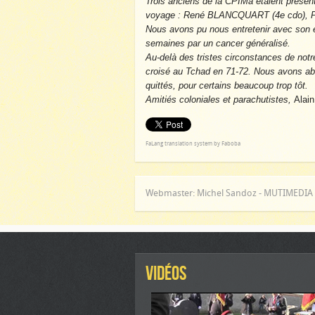
Trois anciens de la CPIMa étaient présen
voyage : René BLANCQUART (4e cdo), P
Nous avons pu nous entretenir avec son 
semaines par un cancer généralisé.
Au-delà des tristes circonstances de notr
croisé au Tchad en 71-72. Nous avons a
quittés, pour certains beaucoup trop tôt.
Amitiés coloniales et parachutistes,
Alain
FaLang translation system by Faboba
Webmaster: Michel Sandoz - MUTIMEDI
VIDÉOS