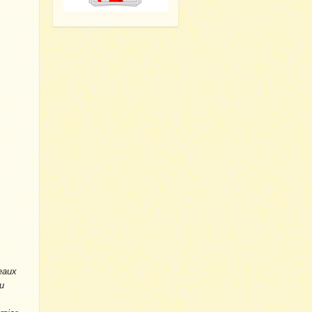
peaux
eu