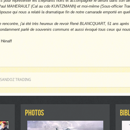
ts pour représenter les Éléphants noirs et accompagner le défunt dans son de
aul MAHERAULT (Cal au cdo KUNTZMANN) et moi-même (Sous-officier Tran
épouse qui nous a relaté la dramatique fin de notre camarade emporté en que
e rencontre, j'ai été très heureux de revoir René BLANCQUART, 51 ans après l
bondamment parlé de souvenirs communs et aussi évoqué tous ceux qui nous
 Hénaff
A SANDOZ TRADING
PHOTOS
BIB