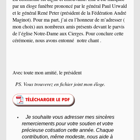
par un éloge funèbre prononcé par le général Paul Urwald
et le général René Peter (
pr
é
sident de la F
é
d
é
ration Andr
é
Maginot
). Pour ma part, j
’
ai eu l
’
honneur de m
’
adresser (
mon choix) aux nombreux amis pr
é
sents devant le parvis
de l
’é
glise Notre-Dame aux Cierges.
Pour conclure cette
cérémonie, nous avons entonné notre chant .
Avec toute mon amitié, le président
PS. Vous trouverez en fichier joint mon éloge.
Je souhaite vous adresser mes sincères
remerciements pour votre soutien et votre
précieuse cotisation cette année. Chaque
contribution, même modeste, nous aide à