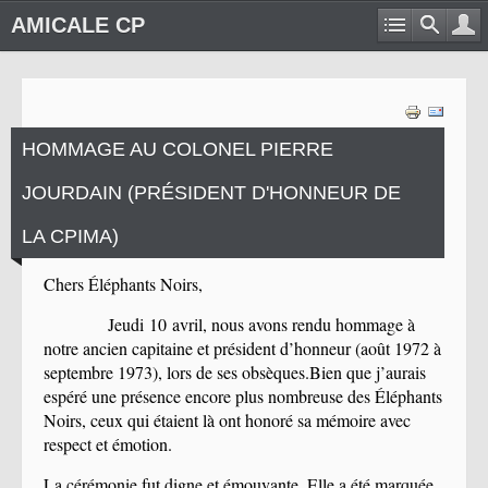
AMICALE CP
HOMMAGE AU COLONEL PIERRE
JOURDAIN (PRÉSIDENT D'HONNEUR DE
LA CPIMA)
Chers Éléphants Noirs,
Jeudi 10 avril, nous avons rendu hommage à
notre ancien capitaine et président d’honneur (
ao
û
t 1972
à
septembre 1973
), lors de ses obs
è
ques.
Bien que j
’
aurais
esp
é
ré une présence encore plus nombreuse des Éléphants
Noirs, ceux qui étaient là ont honoré sa mémoire avec
respect et émotion.
La cérémonie fut digne et émouvante. Elle a été marquée