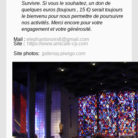
Survivre. Si vous le souhaitez, un don de
quelques euros (
toujours , 15
€
) serait toujours
le bienvenu pour nous permettre de poursuivre
nos activit
é
s. Merci encore pour votre
engagement et votre g
é
n
é
rosit
é
.
Mail :
elephantsnoirs6@gmail.com
Site :
https://www.amicale-cp.com
Site photos:
jpdenay.piwigo.com